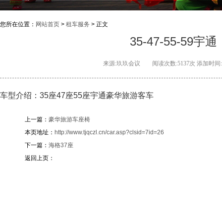
您所在位置：
网站首页
>
租车服务
> 正文
35-47-55-59宇通
来源:玖玖会议 阅读次数:5137次 添加时间:201
车型介绍：35座47座55座宇通豪华旅游客车
上一篇：
豪华旅游车座椅
本页地址：
http://www.tjqczl.cn/car.asp?clsid=7id=26
下一篇：
海格37座
返回上页：